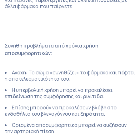
για πιθανές π
αρενέργειες και αλληλεπιδράσεις
με
άλλα φάρμακα που παίρνετε.
Συνήθη προβλήματα από χρόνια χρήση
αποσυμφορητικών:
Ανοχή:
Το σώμα «συνηθίζει» το φάρμακο και πέφτει
η αποτελεσματικότητα του.
Η υπερβολική χρήση μπορεί να προκαλέσει
ε
πιδείνωση
της συμφόρησης και
ρινίτιδα
.
Επίσης μπορούν να προκαλέσουν
βλάβη στο
ενδοθήλιο
του βλενογόννου και
ξηρότητα
.
Ορισμένα αποσυμφορητικά μπορεί να
αυξήσουν
την αρτηριακή πίεση.