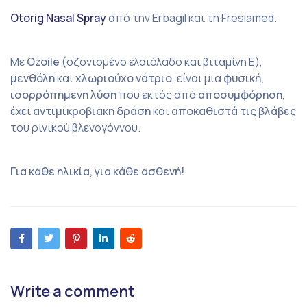
Otorig Nasal Spray
από την Erbagil και τη Fresiamed.
Με
Ozoile
(οζονισμένο ελαιόλαδο και βιταμίνη Ε),
μενθόλη
και
χλωριούχο νάτριο
, είναι μια
φυσική,
ισορρόπημενη λύση
που εκτός από
αποσυμφόρηση
,
έχει
αντιμικροβιακή δράση
και
αποκαθιστά τις βλάβες
του ρινικού βλενογόννου.
Για κάθε ηλικία, για κάθε ασθενή!
Write a comment