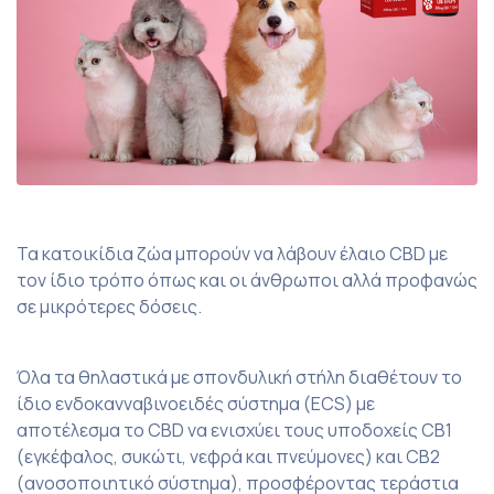
Τα κατοικίδια ζώα μπορούν να λάβουν έλαιο CBD με
τον ίδιο τρόπο όπως και οι άνθρωποι αλλά προφανώς
σε μικρότερες δόσεις.
Όλα τα θηλαστικά με σπονδυλική στήλη διαθέτουν το
ίδιο ενδοκανναβινοειδές σύστημα (ECS) με
αποτέλεσμα το CBD να ενισχύει τους υποδοχείς CB1
(εγκέφαλος, συκώτι, νεφρά και πνεύμονες) και CB2
(ανοσοποιητικό σύστημα), προσφέροντας τεράστια