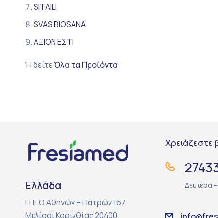
SITAILI
SVAS BIOSANA
ΑΞΙΟΝ ΕΣΤΙ
Ή δείτε
Όλα τα Προϊόντα
Χρειάζεστε 
2743
Ελλάδα
Δευτέρα 
Π.Ε.Ο Αθηνών – Πατρών 167,
Μελίσσι Κορινθίας 20400
info@fre