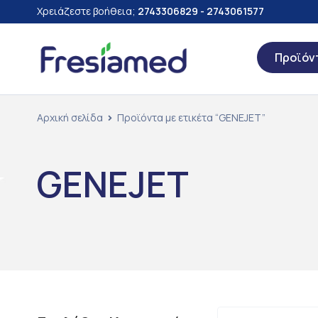
Χρειάζεστε βοήθεια;
2743306829 - 2743061577
Προϊόν
Αρχική σελίδα
Προϊόντα με ετικέτα “GENEJET”
GENEJET