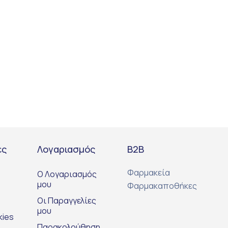
ες
Λογαριασμός
Β2Β
Φαρμακεία
Ο Λογαριασμός
μου
Φαρμακαποθήκες
Οι Παραγγελίες
μου
kies
Παρακολούθηση